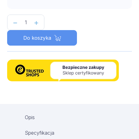
ilość
Wkłady
Do koszyka
węglowe
do
neutralizatorów
kominkowych
Opis
Specyfikacja