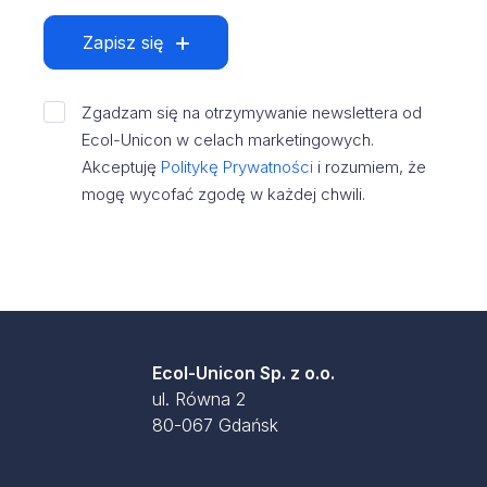
Zapisz się
Zgadzam się na otrzymywanie newslettera od
Ecol-Unicon w celach marketingowych.
Akceptuję
Politykę Prywatności
i rozumiem, że
mogę wycofać zgodę w każdej chwili.
Ecol-Unicon Sp. z o.o.
ul. Równa 2
80-067 Gdańsk