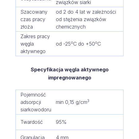
związków siarki
Szacowany
od 2 do 4 lat w zależności
czas pracy
od stężenia związków
złoża
chemicznych
Zakres pracy
o
o
węgla
od -25
C do +50
C
aktywnego
Specyfikacja węgla aktywnego
impregnowanego
Pojemność
3
adsorpcji
min 0,15 g/cm
siarkowodoru
Twardość
95%
Granulacja
4 mm