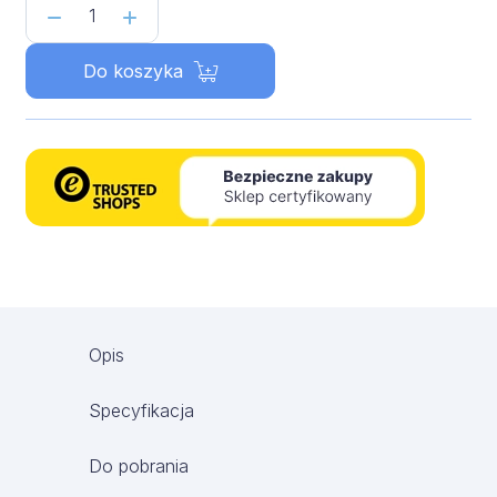
ilość
Separatory
Do koszyka
lamelowe
z
osadnikiem
ESL‑ZH
Opis
Specyfikacja
Do pobrania