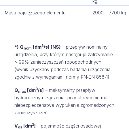
kg
Masa najcięższego elementu
2900 – 7700 kg
3
*) Q
[dm
/s] (NS)
– przepływ nominalny
nom
urządzenia, przy którym następuje zatrzymanie
> 99% zanieczyszczeń ropopochodnych
(wynik uzyskany podczas badania urządzenia
zgodnie z wymaganiami normy PN‑EN 858‑1)
3
Q
[dm
/s]
– maksymalny przepływ
max
hydrauliczny urządzenia, przy którym nie ma
niebezpieczeństwa wypłukania zgromadzonych
zanieczyszczeń
3
V
[dm
]
– pojemność części osadowej
os