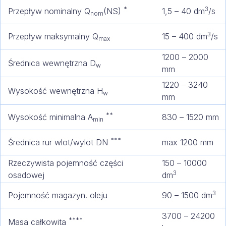
*
3
Przepływ nominalny Q
(NS)
1,5 – 40 dm
/s
nom
3
Przepływ maksymalny Q
15 – 400 dm
/s
max
1200 – 2000
Średnica wewnętrzna D
w
mm
1220 – 3240
Wysokość wewnętrzna H
w
mm
**
Wysokość minimalna A
830 – 1520 mm
min
***
Średnica rur wlot/wylot DN
max 1200 mm
Rzeczywista pojemność części
150 – 10000
3
osadowej
dm
3
Pojemność magazyn. oleju
90 – 1500 dm
3700 – 24200
****
Masa całkowita