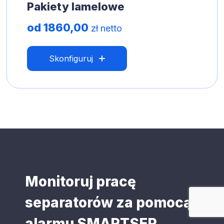
Pakiety lamelowe
od 1860,00
zł netto
Skonfiguruj
Monitoruj pracę
separatorów za pomocą
alarmu SMARTSEP