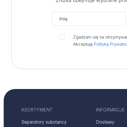
* Zniżka obejmuje wybrane prod
Zgadzam się na otrzymywan
Akceptuję
Politykę Prywatn
ASORTYMENT
INFORMACJE
Separatory substancji
Dostawy