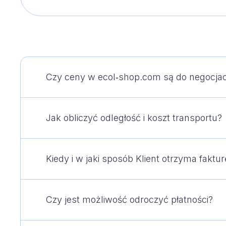
Przewód iskrobezpieczny
Separatory koalescencyjne z osadnikiem
ESK‑EH
Czy ceny w ecol‑shop.com są do negocjac
Jak obliczyć odległość i koszt transportu?
Kiedy i w jaki sposób Klient otrzyma faktur
Czy jest możliwość odroczyć płatności?