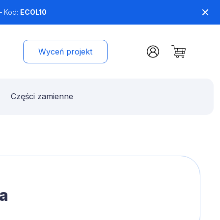
– Kod:
ECOL10
Wyceń projekt
Części zamienne
ia