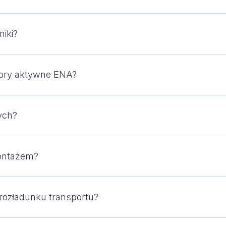
niki?
tory aktywne ENA?
ych?
montażem?
 rozładunku transportu?