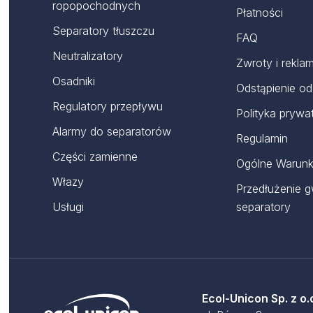
ropopochodnych
Płatności
Separatory tłuszczu
FAQ
Neutralizatory
Zwroty i rekla
Osadniki
Odstąpienie o
Regulatory przepływu
Polityka prywa
Alarmy do separatorów
Regulamin
Części zamienne
Ogólne Warunk
Włazy
Przedłużenie g
Usługi
separatory
Ecol-Unicon Sp. z o.