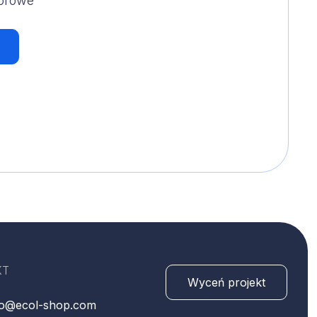
dorowe
KT
Wyceń projekt
fo@ecol-shop.com