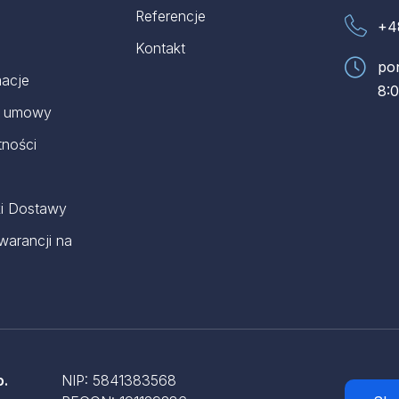
Referencje
+4
Kontakt
pon
macje
8:0
d umowy
tności
i Dostawy
warancji na
o.
NIP: 5841383568