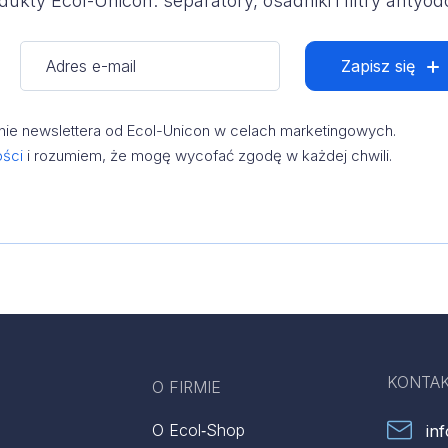
ukty Ecol-Unicon: separatory, osadniki i filtry antyo
Zapisz się
ie newslettera od Ecol-Unicon w celach marketingowych.
ości
i rozumiem, że mogę wycofać zgodę w każdej chwili.
KONTA
O FIRMIE
O Ecol‑Shop
in