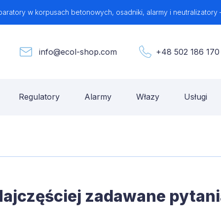
aratory w korpusach betonowych, osadniki, alarmy i neutralizatory 
info@ecol-shop.com
+48 502 186 170
Regulatory
Alarmy
Włazy
Usługi
ajczęściej zadawane pytan