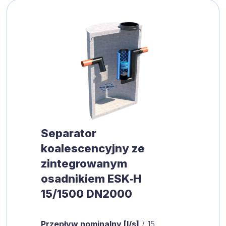
Separator
koalescencyjny ze
zintegrowanym
osadnikiem ESK‑H
15/1500 DN2000
Przepływ nominalny [l/s]
/ 15