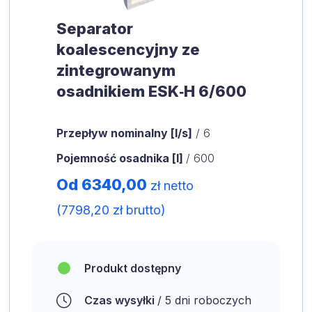
Separator
koalescencyjny ze
zintegrowanym
osadnikiem ESK‑H 6/600
Przepływ nominalny [l/s]
/ 6
Pojemność osadnika [l]
/ 600
Od 6340,00
zł netto
(7798,20 zł brutto)
Produkt dostępny
Czas wysyłki
/ 5 dni roboczych