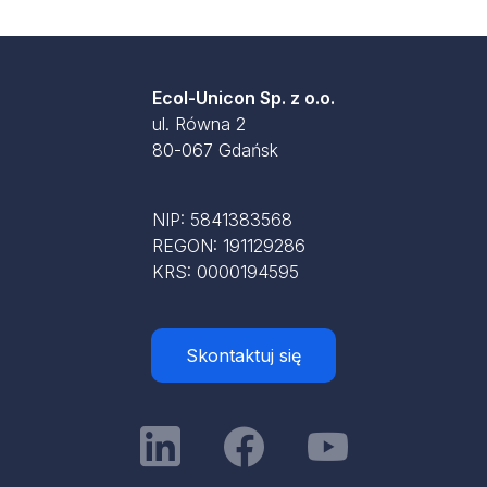
Ecol-Unicon Sp. z o.o.
ul. Równa 2
80-067 Gdańsk
NIP: 5841383568
REGON: 191129286
KRS: 0000194595
Skontaktuj się